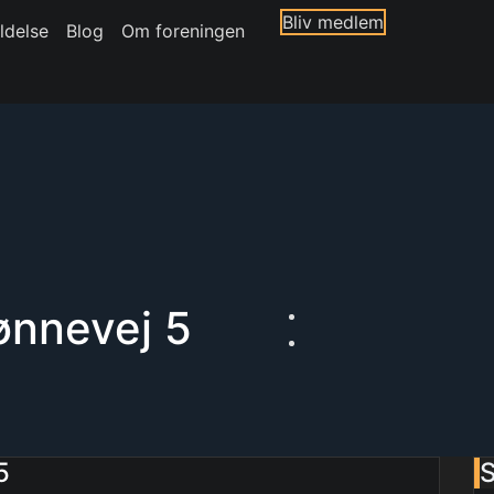
Bliv medlem
ldelse
Blog
Om foreningen
ønnevej 5
5
S