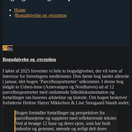
Home
Bogudgivelse og -reception
25
dec
Bogudgivelse og -reception
I løbet af 2025 forventer vi hele to bogudgivelser, der vil være af
interesse for foreningens medlemmer. Den første bog lander allerede
i januar, idet bogen ‘Parcelhusportrætter’ udkommer. I denne bog
indgår to Udsen-huse (Arnevangen og Nordhaven) ud af 12
parcelhusportrætter med omfattende billeddokumentation og
fortællinger om husenes arkitektur og historie. Om bogen beskriver
forfatterne Helene Høyer Mikkelsen & Line Stougaard blandt andet:
Bogen formidler fortællinger og perspektiver fra
parcelhusejerne og supplerer med reflekterende tekster.
Ved at besøge 12 huse og deres ejere, som har budt
indenfor og generøst, rørende og ærligt delt deres