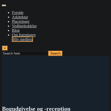
Forside
Arkitektur
Placeringer
Vedligeholdelse
Blog
Om foreningen
Bliv medlem
×
Search
Bogudgivelse og -reception