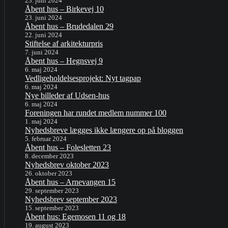
23. juni 2024
Åbent hus – Birkevej 10
23. juni 2024
Åbent hus – Brudedalen 29
22. juni 2024
Stiftelse af arkitekturpris
7. juni 2024
Åbent hus – Hegnsvej 9
6. maj 2024
Vedligeholdelsesprojekt: Nyt tagpap
6. maj 2024
Nye billeder af Udsen-hus
6. maj 2024
Foreningen har rundet medlem nummer 100
1. maj 2024
Nyhedsbreve lægges ikke længere op på bloggen
5. februar 2024
Åbent hus – Folesletten 23
8. december 2023
Nyhedsbrev oktober 2023
26. oktober 2023
Åbent hus – Arnevangen 15
29. september 2023
Nyhedsbrev september 2023
15. september 2023
Åbent hus: Egemosen 11 og 18
19. august 2023