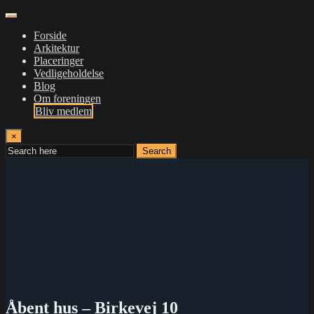
Forside
Arkitektur
Placeringer
Vedligeholdelse
Blog
Om foreningen
Bliv medlem
×
Search
Åbent hus – Birkevej 10