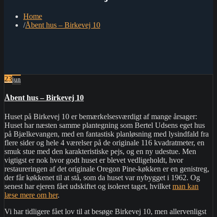
Home
Åbent hus – Birkevej 10
23
jun
Åbent hus – Birkevej 10
Huset på Birkevej 10 er bemærkelsesværdigt af mange årsager:
Huset har næsten samme plantegning som Bertel Udsens eget hus
på Bjælkevangen, med en fantastisk planløsning med lysindfald fra
flere sider og hele 4 værelser på de originale 116 kvadratmeter, en
smuk stue med den karakteristiske pejs, og en ny udestue. Men
vigtigst er nok hvor godt huset er blevet vedligeholdt, hvor
restaureringen af det originale Oregon Pine-køkken er en genistreg,
der får køkkenet til at stå, som da huset var nybygget i 1962. Og
senest har ejeren fået udskiftet og isoleret taget, hvilket
man kan
læse mere om her
.
Vi har tidligere fået lov til at besøge Birkevej 10, men allervenligst