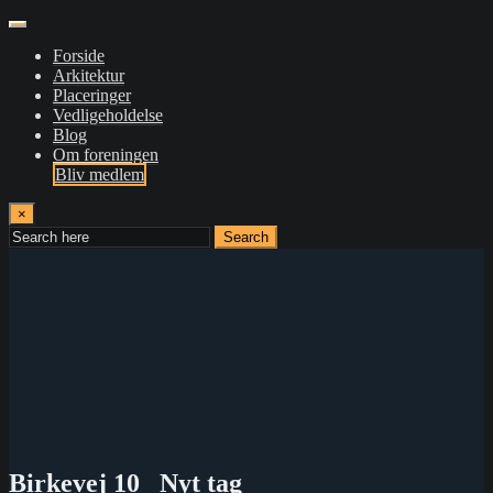
Forside
Arkitektur
Placeringer
Vedligeholdelse
Blog
Om foreningen
Bliv medlem
×
Search
Birkevej 10 _Nyt tag