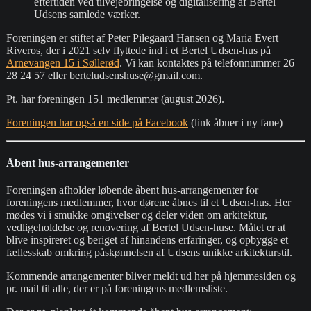
eftertiden ved tilvejebringelse og digitalisering af Bertel
Udsens samlede værker.
Foreningen er stiftet af Peter Pilegaard Hansen og Maria Evert
Riveros, der i 2021 selv flyttede ind i et Bertel Udsen-hus på
Arnevangen 15 i Søllerød
. Vi kan kontaktes på telefonnummer 26
28 24 57 eller berteludsenshuse@gmail.com.
Pt. har foreningen 151 medlemmer (august 2026).
Foreningen har også en side på Facebook
(link åbner i ny fane)
Åbent hus-arrangementer
Foreningen afholder løbende åbent hus-arrangementer for
foreningens medlemmer, hvor dørene åbnes til et Udsen-hus. Her
mødes vi i smukke omgivelser og deler viden om arkitektur,
vedligeholdelse og renovering af Bertel Udsen-huse. Målet er at
blive inspireret og beriget af hinandens erfaringer, og opbygge et
fællesskab omkring påskønnelsen af Udsens unikke arkitekturstil.
Kommende arrangementer bliver meldt ud her på hjemmesiden og
pr. mail til alle, der er på foreningens medlemsliste.