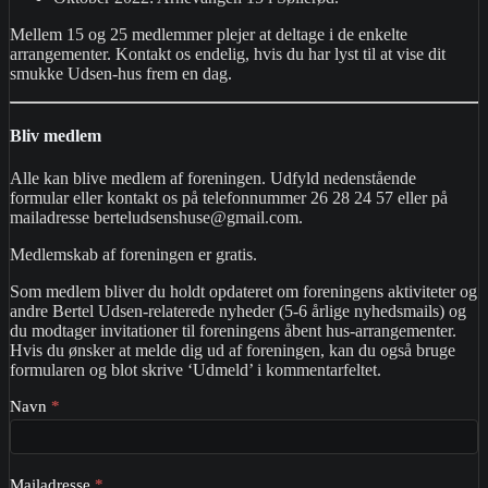
Mellem 15 og 25 medlemmer plejer at deltage i de enkelte
arrangementer. Kontakt os endelig, hvis du har lyst til at vise dit
smukke Udsen-hus frem en dag.
Bliv medlem
Alle kan blive medlem af foreningen. Udfyld nedenstående
formular eller kontakt os på telefonnummer 26 28 24 57 eller på
mailadresse berteludsenshuse@gmail.com.
Medlemskab af foreningen er gratis.
Som medlem bliver du holdt opdateret om foreningens aktiviteter og
andre Bertel Udsen-relaterede nyheder (5-6 årlige nyhedsmails) og
du modtager invitationer til foreningens åbent hus-arrangementer.
Hvis du ønsker at melde dig ud af foreningen, kan du også bruge
formularen og blot skrive ‘Udmeld’ i kommentarfeltet.
Indmeld
Navn
*
i
forening
Mailadresse
*