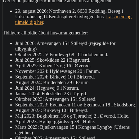
Der er pt. planlagt ét kommende åbent hus-arrangement:
29. august 2026: Nordhaven 2, 6630 Rødding. Besøg i
Udsen-hus og Udsen-inspireret nybygget hus.
Læs mere og
tilmeld dig her
.
Tidligere afholdte åbent hus-arrangementer:
Juni 2026: Arnevangen 15 i Søllerød (rejsegilde for
tilbygning)
Oktober 2025: Vilvordevej 68 i Charlottenlund.
Juni 2025: Skovkilden 22 i Bagsværd.
April 2025: Kuben 13 og 16 i Øverød.
November 2024: Hyldevænget 20 i Farum.
September 2024: Birkevej 10 i Birkerød.
August 2024: Brudedalen 29 i Farum.
Juni 2024: Hegnsvej 9 i Nærum.
Januar 2024: Folesletten 23 i Trørød.
Oktober 2023: Arnevangen 15 i Søllerød.
September 2023: Egemosen 11 og Egemosen 18 i Skodsborg.
August 2023: Birkevej 10 i Birkerød.
Maj 2023: Bøgholmen 16 og Tjørnehøj 2 i Øverød, Holte.
April 2023: Højbjerggårdsvej 38 i Holte.
Marts 2023: Bjælkevangen 15 i Kongens Lyngby (Udsens
eget hus).
Oktober 2022: Arnevangen 15 i Søllerød.