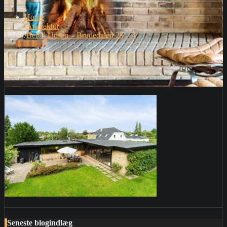
Home
Arkitektur
Bertel Udsen – Brudedalen 29 – 4
Seneste blogindlæg