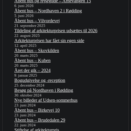
Åbent hus og rejsegilde – Arnevangen 15
6. juni 2026
Åbent hus – Nordhaven 2 i Rødding
5. juni 2026
Åbent hus – Vilvordevej
21. september 2025
Tildeling af arkitekturprisen udsættes til 2026
22. august 2025
Arkitekturprisen har fået sin egen side
12. april 2025
Åbent hus – Skovkilden
20. marts 2025
Åbent hus – Kuben
20. marts 2025
Året der gik – 2024
9. januar 2025
Bogudgivelse og -reception
25. december 2024
Besøg på Nordhaven i Rødding
30. oktober 2024
Nye billeder af Udsen-sommerhus
23. juni 2024
Åbent hus – Birkevej 10
23. juni 2024
Åbent hus – Brudedalen 29
22. juni 2024
Stiftelse af arkitekturpris