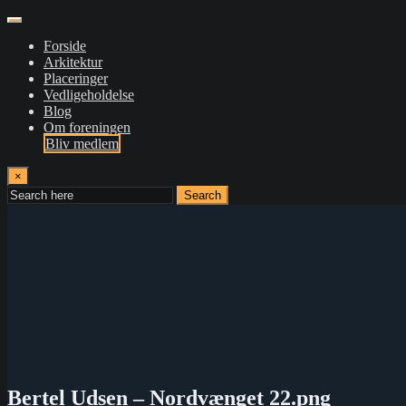
Forside
Arkitektur
Placeringer
Vedligeholdelse
Blog
Om foreningen
Bliv medlem
×
Search
Bertel Udsen – Nordvænget 22.png