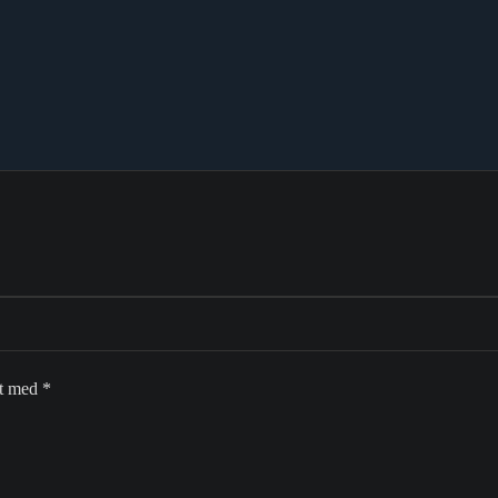
et med
*