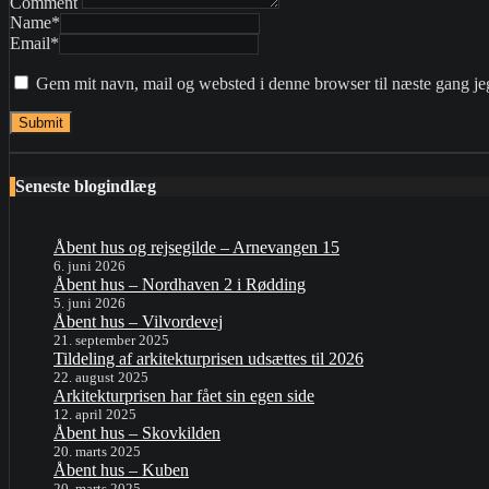
Comment
Name
*
Email
*
Gem mit navn, mail og websted i denne browser til næste gang j
Seneste blogindlæg
Åbent hus og rejsegilde – Arnevangen 15
6. juni 2026
Åbent hus – Nordhaven 2 i Rødding
5. juni 2026
Åbent hus – Vilvordevej
21. september 2025
Tildeling af arkitekturprisen udsættes til 2026
22. august 2025
Arkitekturprisen har fået sin egen side
12. april 2025
Åbent hus – Skovkilden
20. marts 2025
Åbent hus – Kuben
20. marts 2025