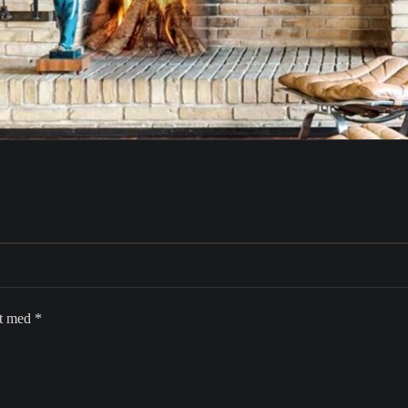
et med
*