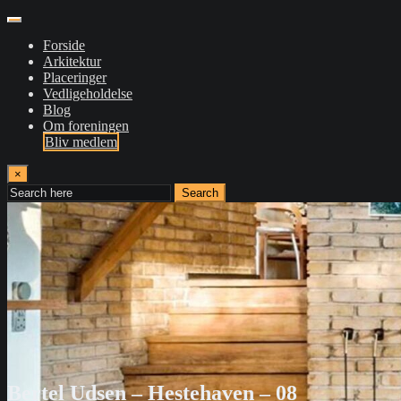
Forside
Arkitektur
Placeringer
Vedligeholdelse
Blog
Om foreningen
Bliv medlem
×
Search
Bertel Udsen – Hestehaven – 08