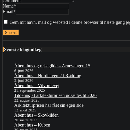
Comment
Name
*
Email
*
Gem mit navn, mail og websted i denne browser til næste gang j
Seneste blogindlæg
Åbent hus og rejsegilde – Arnevangen 15
6. juni 2026
Åbent hus – Nordhaven 2 i Rødding
5. juni 2026
Åbent hus – Vilvordevej
21. september 2025
Tildeling af arkitekturprisen udsættes til 2026
22. august 2025
Arkitekturprisen har fået sin egen side
12. april 2025
Åbent hus – Skovkilden
20. marts 2025
Åbent hus – Kuben
20. marts 2025