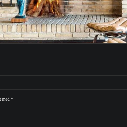
et med
*