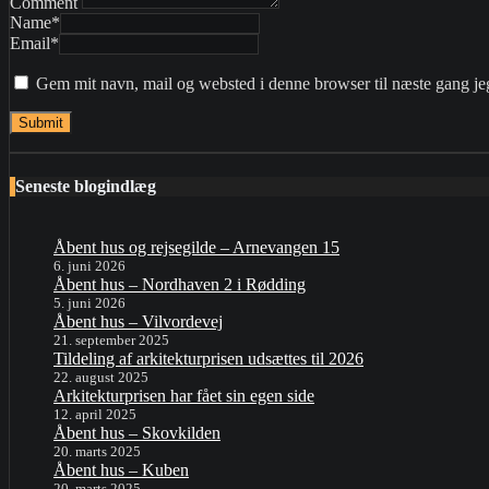
Comment
Name
*
Email
*
Gem mit navn, mail og websted i denne browser til næste gang j
Seneste blogindlæg
Åbent hus og rejsegilde – Arnevangen 15
6. juni 2026
Åbent hus – Nordhaven 2 i Rødding
5. juni 2026
Åbent hus – Vilvordevej
21. september 2025
Tildeling af arkitekturprisen udsættes til 2026
22. august 2025
Arkitekturprisen har fået sin egen side
12. april 2025
Åbent hus – Skovkilden
20. marts 2025
Åbent hus – Kuben
20. marts 2025