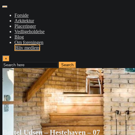
Forside
Arkitektur
Placeringer
Vedligeholdelse
Blog
Om foreningen
Bliv medlem
×
Search
Bertel Udsen – Hestehaven – 07