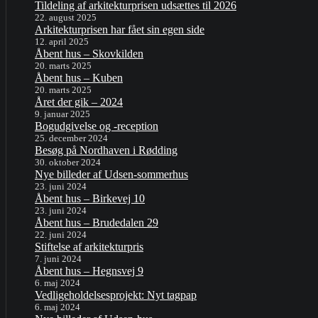
Tildeling af arkitekturprisen udsættes til 2026
22. august 2025
Arkitekturprisen har fået sin egen side
12. april 2025
Åbent hus – Skovkilden
20. marts 2025
Åbent hus – Kuben
20. marts 2025
Året der gik – 2024
9. januar 2025
Bogudgivelse og -reception
25. december 2024
Besøg på Nordhaven i Rødding
30. oktober 2024
Nye billeder af Udsen-sommerhus
23. juni 2024
Åbent hus – Birkevej 10
23. juni 2024
Åbent hus – Brudedalen 29
22. juni 2024
Stiftelse af arkitekturpris
7. juni 2024
Åbent hus – Hegnsvej 9
6. maj 2024
Vedligeholdelsesprojekt: Nyt tagpap
6. maj 2024