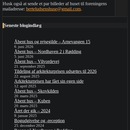
Husk også at sende et par billeder af huset til foreningens
mailadresse:
berteludsenshuse@gmail.com
.
Seneste blogindlæg
Åbent hus og rejsegilde – Arnevangen 15
6. juni 2026
Åbent hus – Nordhaven 2 i Rødding
5. juni 2026
Åbent hus – Vilvordevej
21. september 2025
Tildeling af arkitekturprisen udsættes til 2026
22. august 2025
Arkitekturprisen har fået sin egen side
12. april 2025
Åbent hus – Skovkilden
20. marts 2025
Åbent hus – Kuben
20. marts 2025
Året der gik – 2024
9. januar 2025
Bogudgivelse og -reception
25. december 2024