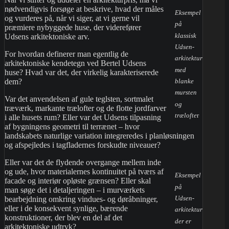
nødvendigvis forsøge at beskrive, hvad der måles
Eksempel
og vurderes på, når vi siger, at vi gerne vil
på
præmiere nybyggede huse, der viderefører
klassisk
Udsens arkitektoniske arv.
Udsen-
For hvordan definerer man egentlig de
arkitektur
arkitektoniske kendetegn ved Bertel Udsens
med
huse? Hvad var det, der virkelig karakteriserede
blanke
dem?
mursten
Var det anvendelsen af gule teglsten, sortmalet
og
træværk, markante trælofter og de flotte jordfarver
trælofte
r
i alle husets rum? Eller var det Udsens tilpasning
af bygningens geometri til terrænet – hvor
landskabets naturlige variation integreredes i planløsningen
og afspejledes i tagfladernes forskudte niveauer?
Eller var det de flydende overgange mellem inde
og ude, hvor materialernes kontinuitet på tværs af
Eksempel
facade og interiør opløste grænsen? Eller skal
på
man søge det i detaljeringen – i murværkets
Udsen-
bearbejdning omkring vindues- og døråbninger,
eller i de konsekvent synlige, bærende
arkitektur
konstruktioner, der blev en del af det
der er
arkitektoniske udtryk?