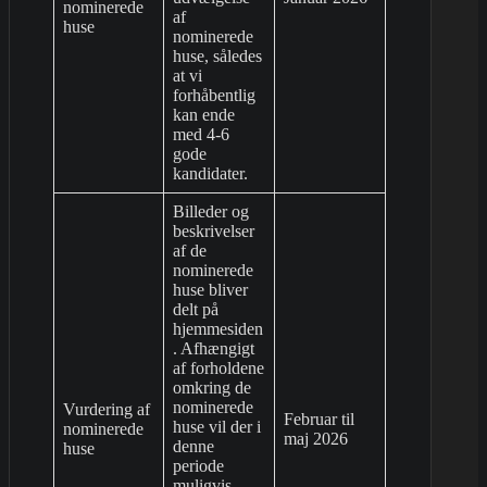
nominerede
af
huse
nominerede
huse, således
at vi
forhåbentlig
kan ende
med 4-6
gode
kandidater.
Billeder og
beskrivelser
af de
nominerede
huse bliver
delt på
hjemmesiden
. Afhængigt
af forholdene
omkring de
nominerede
Vurdering af
Februar til
huse vil der i
nominerede
maj 2026
denne
huse
periode
muligvis