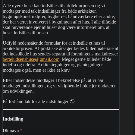
Alle nyere huse kan indstilles til arkitekturprisen og vi
modtager med tak indstillinger fra både arkitekter,
bygningskonstruktører, bygherrer, håndværkere eller andre,
der har været involveret i bygningen af et hus. I alle tilfælde
skal nuværende ejer af huset dog være informeret om, at
huset indstilles til prisen.
Udfyld nedenstående formular for at indstille et hus til
arkitekturprisen. Af praktiske årsager bedes billedmateriale af
det indstillede hus sendes separat til foreningens mailadresse:
berteludsenshuse@gmail.com
. Meget gerne billeder både
indefra og udefra. Arkitektegninger og plantegninger
modtages også, men er ikke et krav.
Efter indsendelse modtager I bekræftelse på, at vi har
modtaget indstillingen, og vi vil løbende holde jer opdateret
om udviklingen.
På forhånd tak for alle indstillinger 🙂
Indstilling
Arkitekturpris
Dit navn
*