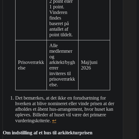
2 point eller
1 point.
Vinderen
findes
baseret på
antallet af
point tildelt.
Alle
medlemmer
og
Prisoverrækk
arkitekt/bygh
Maj/juni
else
errer
2026
inviteres til
prisoverrækk
else.
Det bemærkes, at det ikke en forudsætning for
hverken at blive nomineret eller vinde prisen at der
afholdes et åbent hus-arrangement, hvor huset kan
opleves. Billeder af huset vil være det primære
vurderingskriterie.
↩︎
Om indstilling af et hus til arkitekturprisen