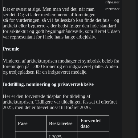
tilpasset
terrænet
Det er svært at sige. Men man ved det, når man
ser det. Og vi lader medlemmerne af foreningen
stå for vurderingen, så vi i fællesskab kan finde det hus – og
arkitekt eller bygherre -, der bedst følger den høje standard
for arkitektur og godt bygningshåndværk, som Bertel Udsen
var repræsentant for i hele hans lange arbejdsliv.
Præmie
Vinderen af arkitekturprisen modtager et symbolsk beløb fra
foreningen på 1.000 kroner og en indgraveret platte. Anden-
og tredjepladsen får en indgraveret medalje.
Indstilling, nominering og prisoverrækkelse
Her er den forventede tidsplan for tildeling af
arkitekturprisen. Tidligere var tildelingen fastsat til efteråret
2025, men det er blevet udsat til foråret 2026.
Forventet
Fase
Beskrivelse
dato
I 2025