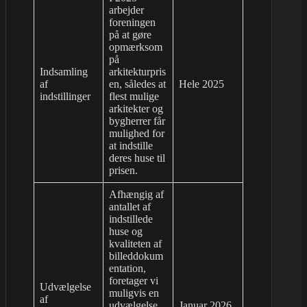
arbejder
foreningen
på at gøre
opmærksom
på
Indsamling
arkitekturpris
af
en, således at
Hele 2025
indstillinger
flest mulige
arkitekter og
bygherrer får
mulighed for
at indstille
deres huse til
prisen.
Afhængig af
antallet af
indstillede
huse og
kvaliteten af
billeddokum
entation,
foretager vi
Udvælgelse
muligvis en
af
udvælgelse
Januar 2026