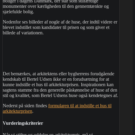
boliger i dagens Danmark, der står som stilfærdige
monumenter over kærligheden til den gennemtænkte og
sjælefulde bolig.
Nedenfor ses billeder af nogle af de huse, der indtil videre er
blevet indstillet som kandidater til prisen og som giver et
billede af variationen.
Det bemærkes, at arkitektens eller bygherrens forudgående
kendskab til Bertel Udsen ikke er en forudsætning for at
kunne indstille et hus til arkitekturprisen. Inspirationen kan
sagtens stamme fra den generelle påskønnelse af huse af den
stil og kvalitet, som Bertel Udsens huse også kendetegnes af.
Nederst på siden findes
formularen til at indstille et hus til
arkitekturprisen
.
Vurderingskriterier
Når vi stifter og uddeler en arkitekturpris, må vi