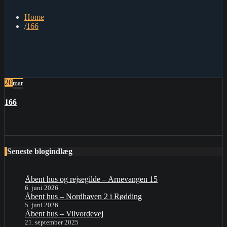
Home
166
20
mar
166
Seneste blogindlæg
Åbent hus og rejsegilde – Arnevangen 15
6. juni 2026
Åbent hus – Nordhaven 2 i Rødding
5. juni 2026
Åbent hus – Vilvordevej
21. september 2025