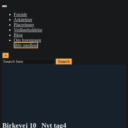
Forside
Arkitektur
Placeringer
Vedligeholdelse
Blog
Om foreningen
Bliv medlem
×
Search
Birkevej 10 _Nyt tag4