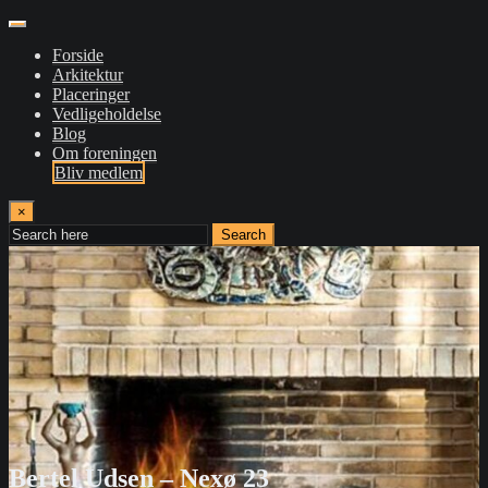
Forside
Arkitektur
Placeringer
Vedligeholdelse
Blog
Om foreningen
Bliv medlem
×
Search
Bertel Udsen – Nexø 23