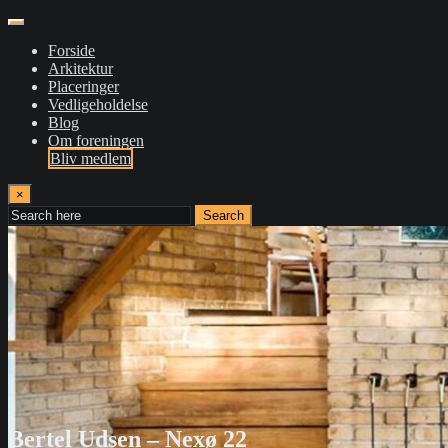
Forside
Arkitektur
Placeringer
Vedligeholdelse
Blog
Om foreningen
Bliv medlem
×
Search
Bertel Udsen – Nexø 22