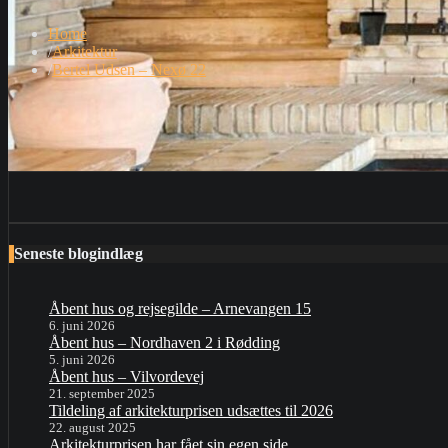
Home
Arkitektur
Bertel Udsen – Nexø 22
Seneste blogindlæg
Åbent hus og rejsegilde – Arnevangen 15
6. juni 2026
Åbent hus – Nordhaven 2 i Rødding
5. juni 2026
Åbent hus – Vilvordevej
21. september 2025
Tildeling af arkitekturprisen udsættes til 2026
22. august 2025
Arkitekturprisen har fået sin egen side