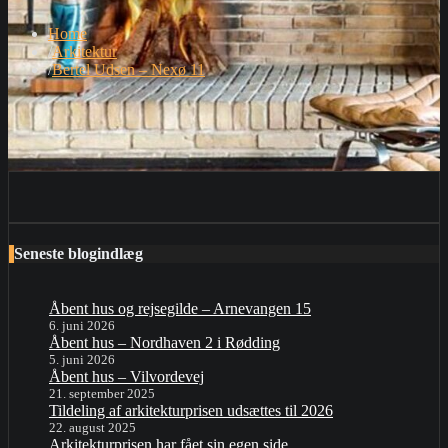
Home
Arkitektur
Bertel Udsen – Nexø 11
Seneste blogindlæg
Åbent hus og rejsegilde – Arnevangen 15
6. juni 2026
Åbent hus – Nordhaven 2 i Rødding
5. juni 2026
Åbent hus – Vilvordevej
21. september 2025
Tildeling af arkitekturprisen udsættes til 2026
22. august 2025
Arkitekturprisen har fået sin egen side