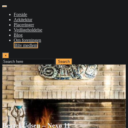
Forside
Arkitektur
Placeringer
Vedligeholdelse
Blog
Om foreningen
Bliv medlem
×
Search
Bertel Udsen – Nexø 11