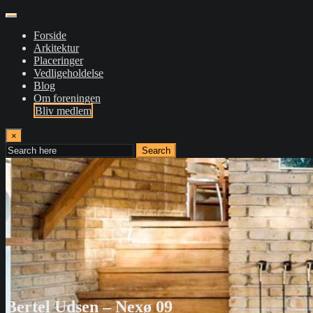
Forside
Arkitektur
Placeringer
Vedligeholdelse
Blog
Om foreningen
Bliv medlem
×
Search
Bertel Udsen – Nexø 09