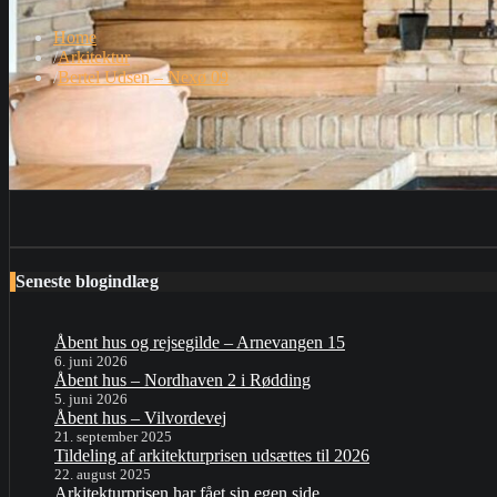
Home
Arkitektur
Bertel Udsen – Nexø 09
Seneste blogindlæg
Åbent hus og rejsegilde – Arnevangen 15
6. juni 2026
Åbent hus – Nordhaven 2 i Rødding
5. juni 2026
Åbent hus – Vilvordevej
21. september 2025
Tildeling af arkitekturprisen udsættes til 2026
22. august 2025
Arkitekturprisen har fået sin egen side