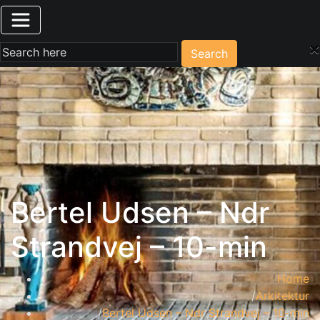
×
Search
Bertel Udsen – Ndr
Strandvej – 10-min
Home
Arkitektur
Bertel Udsen – Ndr Strandvej – 10-min