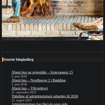
Home
Arkitektur
Bertel Udsen – Kærsangervej 114 – 4
Seneste blogindlæg
Åbent hus og rejsegilde – Arnevangen 15
6. juni 2026
Åbent hus – Nordhaven 2 i Rødding
5. juni 2026
Åbent hus – Vilvordevej
21. september 2025
Tildeling af arkitekturprisen udsættes til 2026
22. august 2025
Arkitekturprisen har fået sin egen side