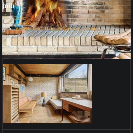
min
Home
Arkitektur
Bertel Udsen – Hvidegårdsparken – 17-min