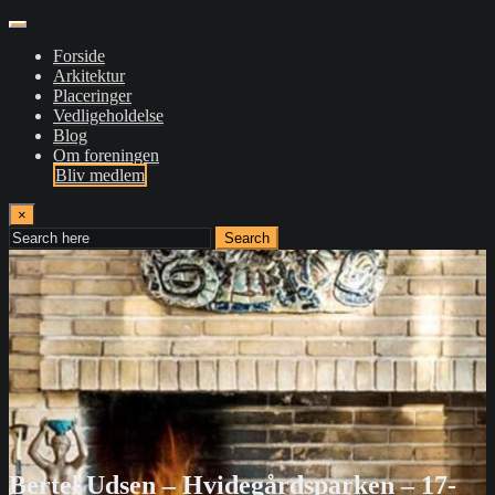
Forside
Arkitektur
Placeringer
Vedligeholdelse
Blog
Om foreningen
Bliv medlem
×
Search
Bertel Udsen – Hvidegårdsparken – 17-