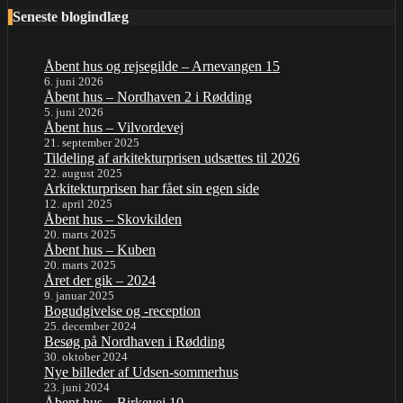
Seneste blogindlæg
Åbent hus og rejsegilde – Arnevangen 15
6. juni 2026
Åbent hus – Nordhaven 2 i Rødding
5. juni 2026
Åbent hus – Vilvordevej
21. september 2025
Tildeling af arkitekturprisen udsættes til 2026
22. august 2025
Arkitekturprisen har fået sin egen side
12. april 2025
Åbent hus – Skovkilden
20. marts 2025
Åbent hus – Kuben
20. marts 2025
Året der gik – 2024
9. januar 2025
Bogudgivelse og -reception
25. december 2024
Besøg på Nordhaven i Rødding
30. oktober 2024
Nye billeder af Udsen-sommerhus
23. juni 2024
Åbent hus – Birkevej 10