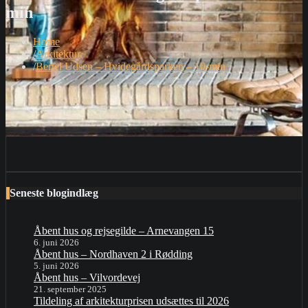
min
Home
Arkitektur
Bertel Udsen – Hvidegårdsparken – 10-min
Seneste blogindlæg
Åbent hus og rejsegilde – Arnevangen 15
6. juni 2026
Åbent hus – Nordhaven 2 i Rødding
5. juni 2026
Åbent hus – Vilvordevej
21. september 2025
Tildeling af arkitekturprisen udsættes til 2026