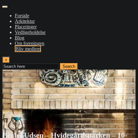
Forside
Arkitektur
Placeringer
Vedligeholdelse
Blog
Om foreningen
Bliv medlem
×
Search
Bertel Udsen – Hvidegårdsparken – 10-