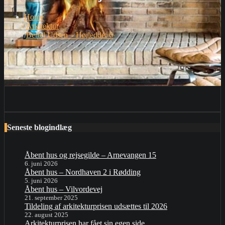
Home
Arkitektur
Bertel Udsen – Højleddet 6
Seneste blogindlæg
Åbent hus og rejsegilde – Arnevangen 15
6. juni 2026
Åbent hus – Nordhaven 2 i Rødding
5. juni 2026
Åbent hus – Vilvordevej
21. september 2025
Tildeling af arkitekturprisen udsættes til 2026
22. august 2025
Arkitekturprisen har fået sin egen side