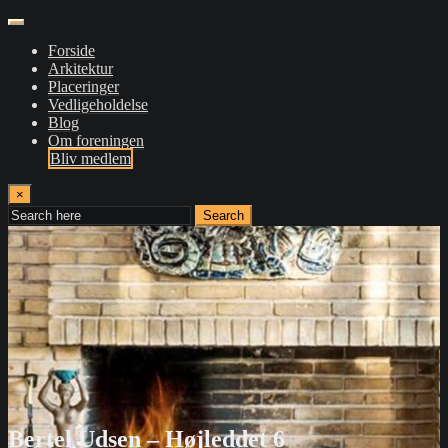
Forside
Arkitektur
Placeringer
Vedligeholdelse
Blog
Om foreningen
Bliv medlem
×
Search
Bertel Udsen – Højleddet 6