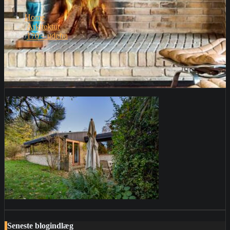
Home
Arkitektur
170 – udefra
Seneste blogindlæg