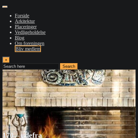
Forside
Arkitektur
Placeringer
Vedligeholdelse
Blog
Om foreningen
Bliv medlem
×
Search
170 – udefra