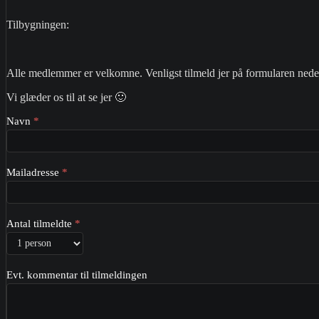
Tilbygningen:
Alle medlemmer er velkomne. Venligst tilmeld jer på formularen nede
Vi glæder os til at se jer 🙂
Tilmeld
Navn
*
åbent
hus
–
Arnevangen
Mailadresse
*
Antal tilmeldte
*
Evt. kommentar til tilmeldingen