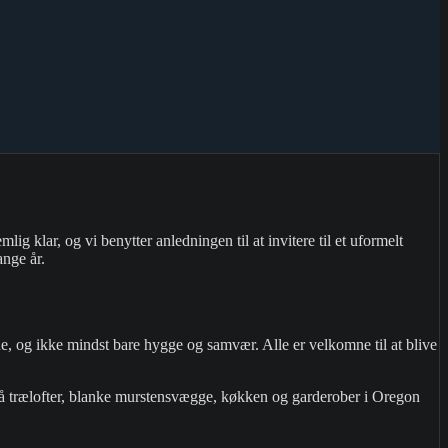
lig klar, og vi benytter anledningen til at invitere til et uformelt
ange år.
ene, og ikke mindst bare hygge og samvær. Alle er velkomne til at blive
skrå trælofter, blanke murstensvægge, køkken og garderober i Oregon