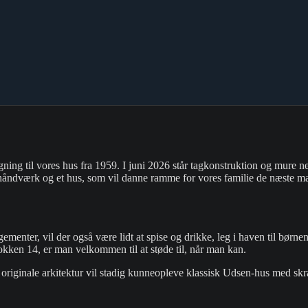
ygning til vores hus fra 1959. I juni 2026 står tagkonstruktion og mure nem
e håndværk og et hus, som vil danne ramme for vores familie de næste m
ementer, vil der også være lidt at spise og drikke, leg i haven til børn
lokken 14, er man velkommen til at støde til, når man kan.
en originale arkitektur vil stadig kunneopleve klassisk Udsen-hus med 