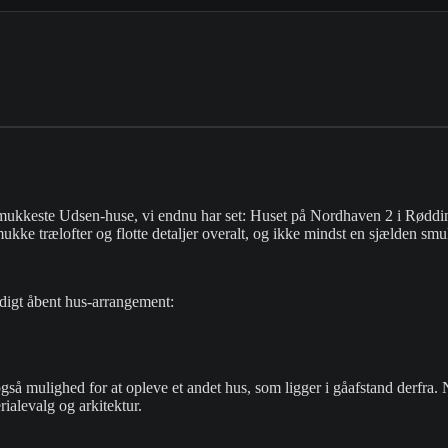
mukkeste Udsen-huse, vi endnu har set: Huset på Nordhaven 2 i Rødding
mukke trælofter og flotte detaljer overalt, og ikke mindst en sjælden sm
rdigt åbent hus-arrangement:
så mulighed for at opleve et andet hus, som ligger i gåafstand derfra. 
levalg og arkitektur. ​​