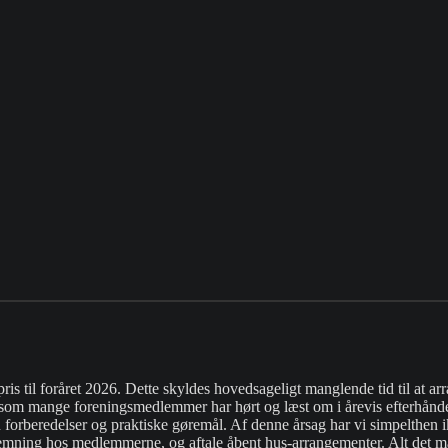
rpris til foråret 2026. Dette skyldes hovedsageligt manglende tid til at
om mange foreningsmedlemmer har hørt og læst om i årevis efterhånden –
d forberedelser og praktiske gøremål. Af denne årsag har vi simpelthen 
mning hos medlemmerne, og aftale åbent hus-arrangementer. Alt det må v