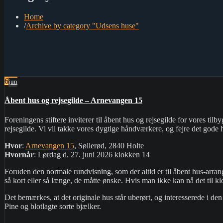
Home
Archive by category "Udsens huse"
6
jun
Åbent hus og rejsegilde – Arnevangen 15
Foreningens stiftere inviterer til åbent hus og rejsegilde for vores tilb
rejsegilde. Vi vil takke vores dygtige håndværkere, og fejre det god
Hvor
:
Arnevangen 15
, Søllerød, 2840 Holte
Hvornår
: Lørdag d. 27. juni 2026 klokken 14
Foruden den normale rundvisning, som der altid er til åbent hus-arrang
så kort eller så længe, de måtte ønske. Hvis man ikke kan nå det til k
Det bemærkes, at det originale hus står uberørt, og interesserede i d
Pine og blotlagte sorte bjælker.