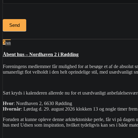
Send
5
jun
Åbent hus – Nordhaven 2 i Rødding
Foreningens medlemmer får mulighed for at besøge et af de absolut s
umanerligt flot velholdt i den helt oprindelige stil, med usædvanligt s
​Sæt kryds i kalenderen allerede nu for et usædvanligt anbefalelsesvæ
Hvor
: Nordhaven 2, 6630 Rødding
Hvornår
: Lørdag d. 29. august 2026 klokken 13 og nogle timer frem
Foruden at kunne opleve denne arkitektoniske perle, får vi på dagen og
hus med Udsen som inspiration, hvilket tydeligvis kan ses i både materia