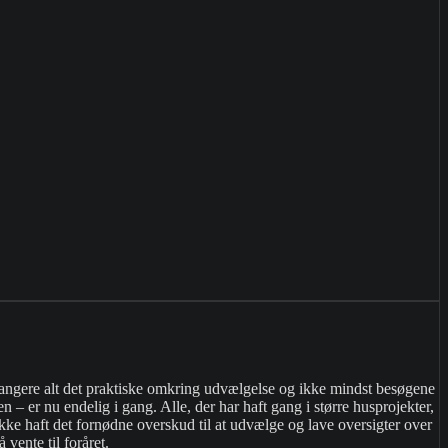
 arrangere alt det praktiske omkring udvælgelse og ikke mindst besøgene
 er nu endelig i gang. Alle, der har haft gang i større husprojekter,
ikke haft det fornødne overskud til at udvælge og lave oversigter over
ente til foråret.