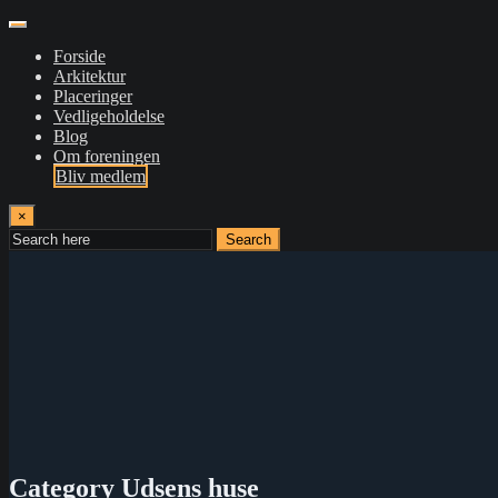
Forside
Arkitektur
Placeringer
Vedligeholdelse
Blog
Om foreningen
Bliv medlem
×
Search
Category Udsens huse